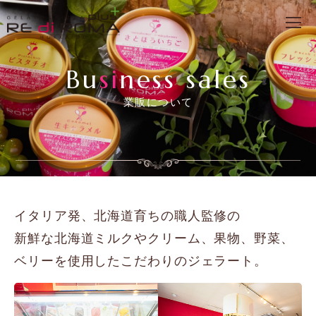
Bu
si
ness sales
業販について
業販について｜大口注文・卸売に関するお問い合わせ
イタリア発、北海道育ちの職人監修の
新鮮な北海道ミルクやクリーム、果物、野菜、
ベリーを使用したこだわりのジェラート。